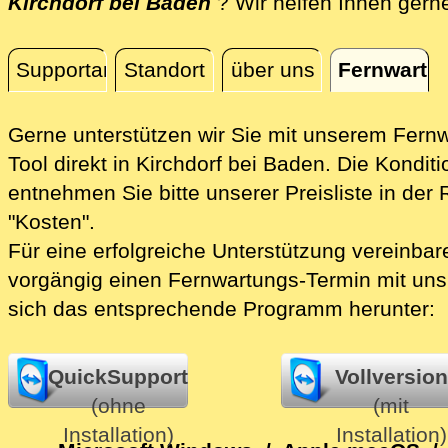
Kirchdorf bei Baden
? Wir helfen Ihnen gerne
Supportanfrage
Standort
über uns
Fernwartu
Fernwartung
Gerne unterstützen wir Sie mit unserem Fern
Tool direkt in Kirchdorf bei Baden.
Die Konditi
entnehmen Sie bitte unserer Preisliste in der 
"Kosten".
Für eine erfolgreiche Unterstützung vereinbare
vorgängig einen Fernwartungs-Termin mit uns
sich das entsprechende Programm herunter:
QuickSupport
Vollversion
(ohne
(mit
Installation)
Installation)