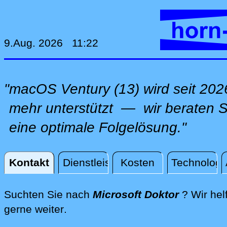
9.Aug. 2026 11:22
"macOS Ventury (13) wird seit 202
mehr unterstützt — wir beraten Si
eine optimale Folgelösung."
Kontakt
Dienstleistungen
Kosten
Technologi
Kontakt
Suchten Sie nach
Microsoft Doktor
? Wir hel
direkt an Ihrem Standort, per Fer
gerne weiter
.