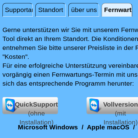
Supportanfrage
Standort
über uns
Fernwartu
Fernwartung
Gerne unterstützen wir Sie mit unserem Fern
Tool direkt an Ihrem Standort.
Die Konditione
entnehmen Sie bitte unserer Preisliste in der 
"Kosten".
Für eine erfolgreiche Unterstützung vereinbare
vorgängig einen Fernwartungs-Termin mit uns
sich das entsprechende Programm herunter:
QuickSupport
Vollversion
(ohne
(mit
Installation)
Installation)
Microsoft Windows
/
Apple macOS
/