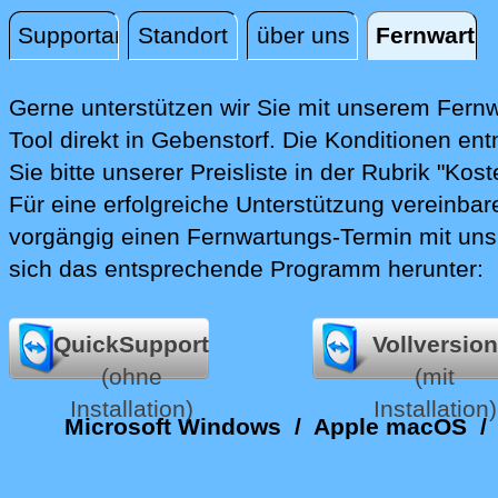
Supportanfrage
Standort
über uns
Fernwartu
Fernwartung
Gerne unterstützen wir Sie mit unserem Fern
Tool direkt in Gebenstorf.
Die Konditionen en
Sie bitte unserer Preisliste in der Rubrik "Kost
Für eine erfolgreiche Unterstützung vereinbare
vorgängig einen Fernwartungs-Termin mit uns
sich das entsprechende Programm herunter:
QuickSupport
Vollversion
(ohne
(mit
Installation)
Installation)
Microsoft Windows
/
Apple macOS
/