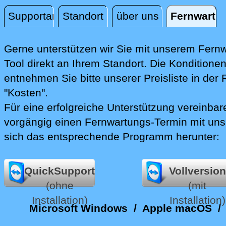
Supportanfrage
Standort
über uns
Fernwartu
Fernwartung
Gerne unterstützen wir Sie mit unserem Fern
Tool direkt an Ihrem Standort.
Die Konditione
entnehmen Sie bitte unserer Preisliste in der 
"Kosten".
Für eine erfolgreiche Unterstützung vereinbare
vorgängig einen Fernwartungs-Termin mit uns
sich das entsprechende Programm herunter:
QuickSupport
Vollversion
(ohne
(mit
Installation)
Installation)
Microsoft Windows
/
Apple macOS
/