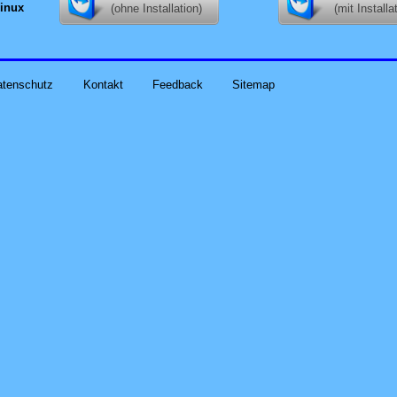
inux
(ohne Installation)
(mit Installa
atenschutz
Kontakt
Feedback
Sitemap