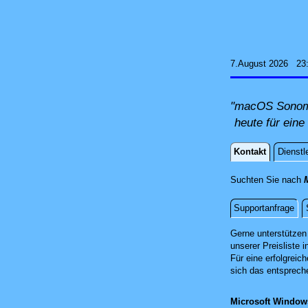
7.August 2026 23
"macOS Sonoma 
heute für eine
Kontakt
Dienstl
Kontakt
Suchten Sie nach
M
Supportanfrage
Fernwartun
Gerne unterstützen 
unserer Preisliste i
Für eine erfolgreic
sich das entsprech
Microsoft Windo