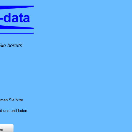
ie bereits
Ort, per Fernwartung oder in unserer Computer-Werkstatt in Untersiggenthal
men Sie bitte
it uns und laden
on