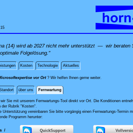
:15
(14) wird ab 2027 nicht mehr unterstützt — wir beraten S
 optimale Folgelösung."
eistungen
Kosten
Technologie
Aktuelles
direkt vor Ort vor 
icrosoftexpertise vor Ort
? Wir helfen Ihnen gerne weiter
.
Standort
über uns
Fernwartung
g
wir Sie mit unserem Fernwartungs-Tool direkt vor Ort.
Die Konditionen entneh
n der Rubrik "Kosten".
he Unterstützung vereinbaren Sie bitte vorgängig einen Fernwartungs-Termin m
ende Programm herunter:
ws
/
QuickSupport
Vollversi