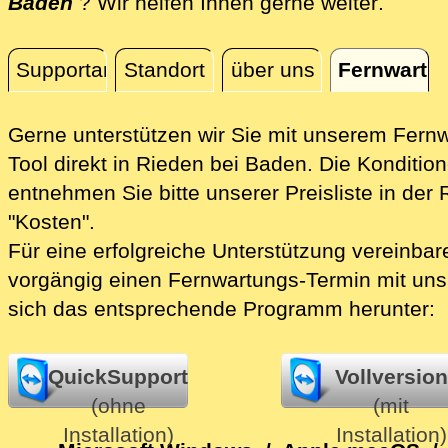
direkt 
Baden
? Wir helfen Ihnen gerne weiter
.
Supportanfrage
Standort
über uns
Fernwartu
Fernwartung
Gerne unterstützen wir Sie mit unserem Fern
Tool direkt in Rieden bei Baden.
Die Konditio
entnehmen Sie bitte unserer Preisliste in der 
"Kosten".
Für eine erfolgreiche Unterstützung vereinbare
vorgängig einen Fernwartungs-Termin mit uns
sich das entsprechende Programm herunter:
QuickSupport
Vollversion
(ohne
(mit
Installation)
Installation)