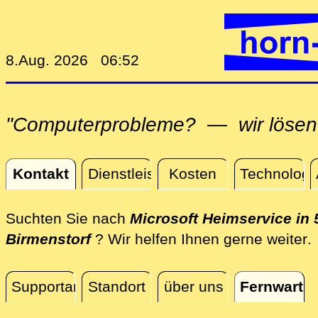
8.Aug. 2026 06:52
"Computerprobleme? — wir lösen 
Kontakt
Dienstleistungen
Kosten
Technologi
Kontakt
Suchten Sie nach
Microsoft Heimservice in 
d
Birmenstorf
? Wir helfen Ihnen gerne weiter
.
Supportanfrage
Standort
über uns
Fernwartu