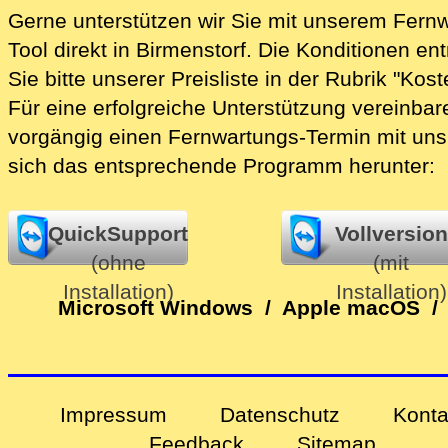
Fernwartung
Gerne unterstützen wir Sie mit unserem Fern
Tool direkt in Birmenstorf.
Die Konditionen en
Sie bitte unserer Preisliste in der Rubrik "Kost
Für eine erfolgreiche Unterstützung vereinbare
vorgängig einen Fernwartungs-Termin mit uns
sich das entsprechende Programm herunter:
QuickSupport
Vollversion
(ohne
(mit
Installation)
Installation)
Microsoft Windows
/
Apple macOS
/
Impressum
Datenschutz
Konta
Feedback
Sitemap