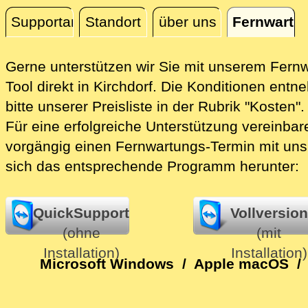
Supportanfrage
Standort
über uns
Fernwartu
Fernwartung
Gerne unterstützen wir Sie mit unserem Fern
Tool direkt in Kirchdorf.
Die Konditionen entn
bitte unserer Preisliste in der Rubrik "Kosten".
Für eine erfolgreiche Unterstützung vereinbare
vorgängig einen Fernwartungs-Termin mit uns
sich das entsprechende Programm herunter:
QuickSupport
Vollversion
(ohne
(mit
Installation)
Installation)
Microsoft Windows
/
Apple macOS
/