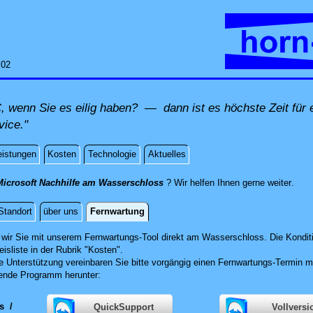
:02
C, wenn Sie es eilig haben? — dann ist es höchste Zeit für 
ice."
eistungen
Kosten
Technologie
Aktuelles
direk
Microsoft Nachhilfe am Wasserschloss
? Wir helfen Ihnen gerne weiter
.
Standort
über uns
Fernwartung
g
 wir Sie mit unserem Fernwartungs-Tool direkt am Wasserschloss.
Die Kondit
eisliste in der Rubrik "Kosten".
he Unterstützung vereinbaren Sie bitte vorgängig einen Fernwartungs-Termin m
ende Programm herunter:
ws
/
QuickSupport
Vollversi