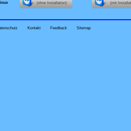
inux
(ohne Installation)
(mit Installa
atenschutz
Kontakt
Feedback
Sitemap