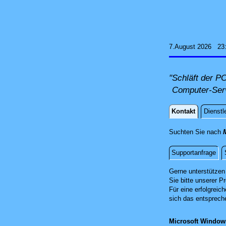
7.August 2026 23
"Schläft der P
Computer-Serv
Kontakt
Dienstl
Kontakt
Suchten Sie nach
Supportanfrage
Fernwartun
Gerne unterstützen
Sie bitte unserer Pr
Für eine erfolgreic
sich das entsprech
Microsoft Windo