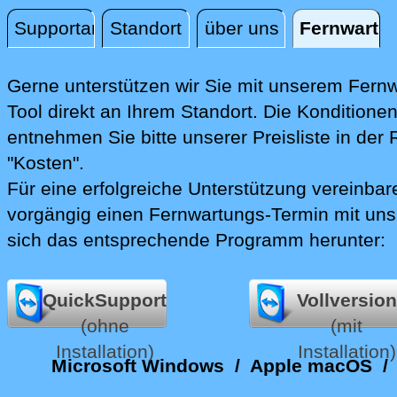
Supportanfrage
Standort
über uns
Fernwartu
Fernwartung
Gerne unterstützen wir Sie mit unserem Fern
Tool direkt an Ihrem Standort.
Die Konditione
entnehmen Sie bitte unserer Preisliste in der 
"Kosten".
Für eine erfolgreiche Unterstützung vereinbare
vorgängig einen Fernwartungs-Termin mit uns
sich das entsprechende Programm herunter:
QuickSupport
Vollversion
(ohne
(mit
Installation)
Installation)
Microsoft Windows
/
Apple macOS
/