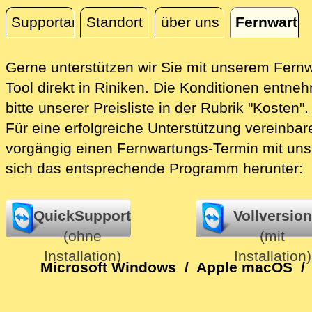
Supportanfrage
Standort
über uns
Fernwartu
Fernwartung
Gerne unterstützen wir Sie mit unserem Fern
Tool direkt in Riniken.
Die Konditionen entne
bitte unserer Preisliste in der Rubrik "Kosten".
Für eine erfolgreiche Unterstützung vereinbare
vorgängig einen Fernwartungs-Termin mit uns
sich das entsprechende Programm herunter:
QuickSupport
Vollversion
(ohne
(mit
Installation)
Installation)
Microsoft Windows
/
Apple macOS
/