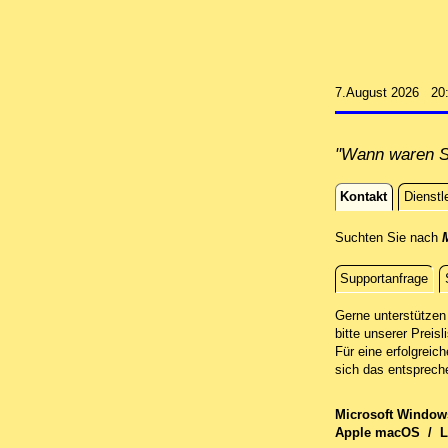
7.August 2026 20
"Wann waren Si
Kontakt
Dienstl
Kontakt
Suchten Sie nach
Supportanfrage
Fernwartun
Gerne unterstützen 
bitte unserer Preisl
Für eine erfolgreic
sich das entsprech
Microsoft Windo
Apple macOS
/
L