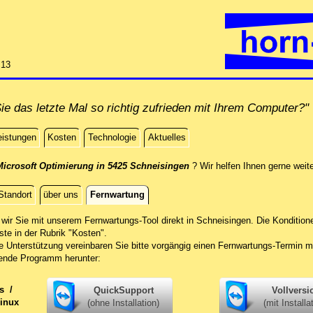
:13
e das letzte Mal so richtig zufrieden mit Ihrem Computer?"
eistungen
Kosten
Technologie
Aktuelles
Microsoft Optimierung in 5425 Schneisingen
? Wir helfen Ihnen gerne weite
Standort
über uns
Fernwartung
g
wir Sie mit unserem Fernwartungs-Tool direkt in Schneisingen.
Die Kondition
iste in der Rubrik "Kosten".
he Unterstützung vereinbaren Sie bitte vorgängig einen Fernwartungs-Termin m
ende Programm herunter:
ws
/
QuickSupport
Vollversi
inux
(ohne Installation)
(mit Installa