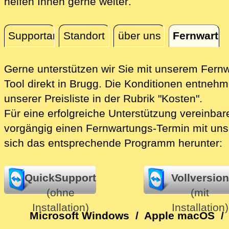
direkt vor Ort in Br
helfen Ihnen gerne weiter
.
Supportanfrage
Standort
über uns
Fernwartu
Fernwartung
Gerne unterstützen wir Sie mit unserem Fern
Tool direkt in Brugg.
Die Konditionen entnehme
unserer Preisliste in der Rubrik "Kosten".
Für eine erfolgreiche Unterstützung vereinbare
vorgängig einen Fernwartungs-Termin mit uns
sich das entsprechende Programm herunter:
QuickSupport
Vollversion
(ohne
(mit
Installation)
Installation)
Microsoft Windows
/
Apple macOS
/