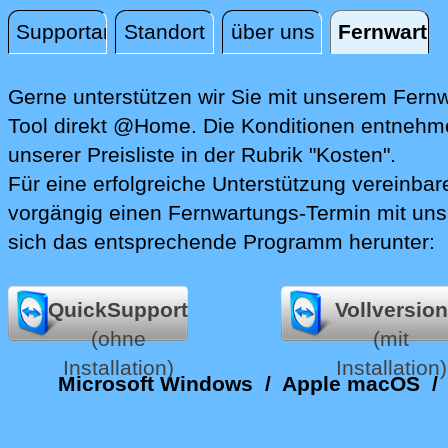
Supportanfrage
Standort
über uns
Fernwartu
Fernwartung
Gerne unterstützen wir Sie mit unserem Fern
Tool direkt @Home.
Die Konditionen entnehme
unserer Preisliste in der Rubrik "Kosten".
Für eine erfolgreiche Unterstützung vereinbare
vorgängig einen Fernwartungs-Termin mit uns
sich das entsprechende Programm herunter:
QuickSupport
Vollversion
(ohne
(mit
Installation)
Installation)
Microsoft Windows
/
Apple macOS
/