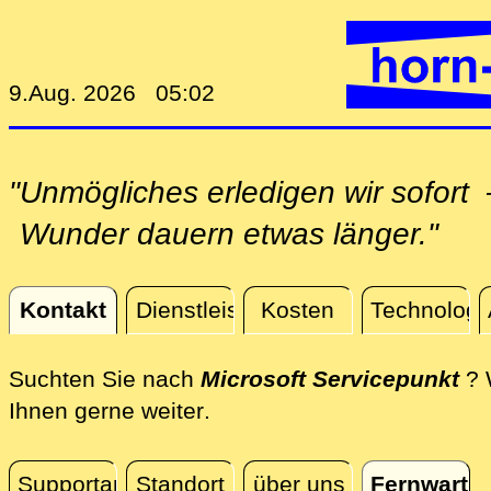
9.Aug. 2026 05:02
"Unmögliches erledigen wir sofor
Wunder dauern etwas länger."
Kontakt
Dienstleistungen
Kosten
Technologi
Kontakt
Suchten Sie nach
Microsoft Servicepunkt
? 
direkt an Ihrem Standort, 
Ihnen gerne weiter
.
Supportanfrage
Standort
über uns
Fernwartu