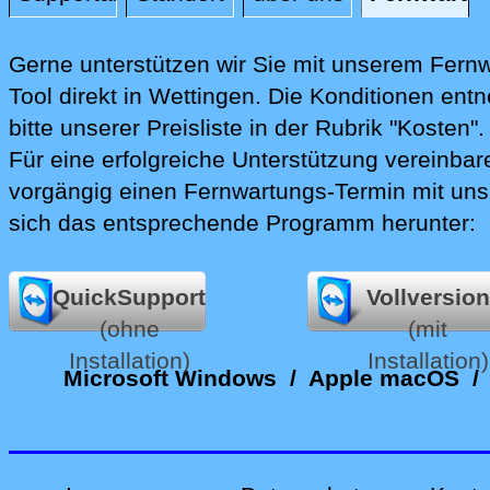
Fernwartung
Gerne unterstützen wir Sie mit unserem Fern
Tool direkt in Wettingen.
Die Konditionen ent
bitte unserer Preisliste in der Rubrik "Kosten".
Für eine erfolgreiche Unterstützung vereinbare
vorgängig einen Fernwartungs-Termin mit uns
sich das entsprechende Programm herunter:
QuickSupport
Vollversion
(ohne
(mit
Installation)
Installation)
Microsoft Windows
/
Apple macOS
/