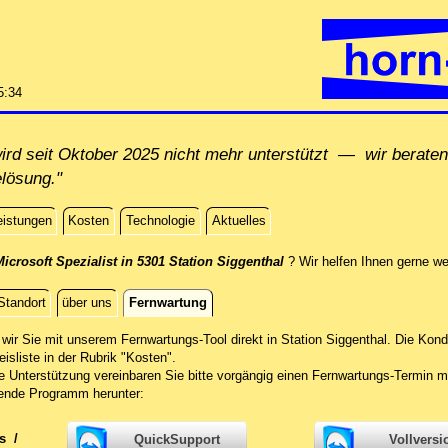
5:34
rd seit Oktober 2025 nicht mehr unterstützt — wir beraten 
elösung."
eistungen
Kosten
Technologie
Aktuelles
icrosoft Spezialist in 5301 Station Siggenthal
? Wir helfen Ihnen gerne we
Standort
über uns
Fernwartung
g
wir Sie mit unserem Fernwartungs-Tool direkt in Station Siggenthal.
Die Kond
eisliste in der Rubrik "Kosten".
he Unterstützung vereinbaren Sie bitte vorgängig einen Fernwartungs-Termin m
ende Programm herunter:
ws
/
QuickSupport
Vollversi