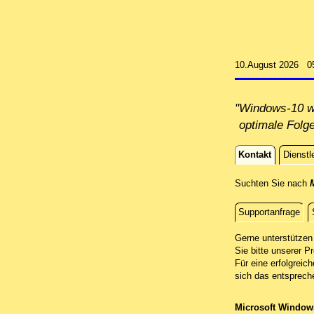
10.August 2026 0
"Windows-10 wi
optimale Folg
Kontakt
Dienstl
Kontakt
Suchten Sie nach
M
Supportanfrage
Fernwartun
Gerne unterstützen 
Sie bitte unserer Pr
Für eine erfolgreic
sich das entsprech
Microsoft Windo