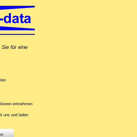
Sie für eine
direkt vor Ort in Station Siggenthal, per Fernwartung oder in unserer Comp
iter
.
itionen entnehmen
it uns und laden
on