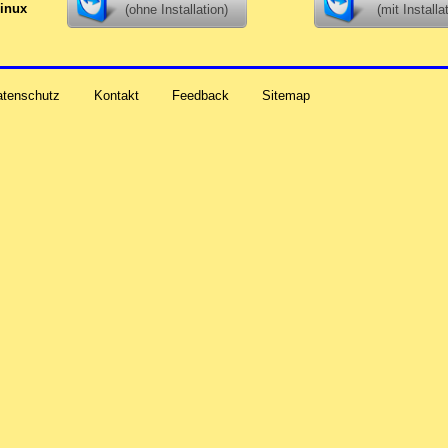
inux
(ohne Installation)
(mit Installa
atenschutz
Kontakt
Feedback
Sitemap