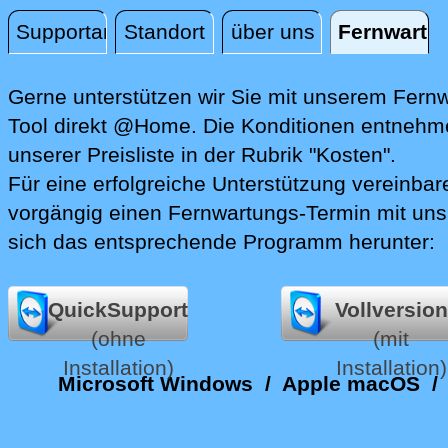
Supportanfrage
Standort
über uns
Fernwartu
Fernwartung
Gerne unterstützen wir Sie mit unserem Fern
Tool direkt @Home.
Die Konditionen entnehme
unserer Preisliste in der Rubrik "Kosten".
Für eine erfolgreiche Unterstützung vereinbare
vorgängig einen Fernwartungs-Termin mit uns
sich das entsprechende Programm herunter:
QuickSupport
Vollversion
(ohne
(mit
Installation)
Installation)
Microsoft Windows
/
Apple macOS
/