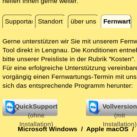
direkt vor Ort in Le
helfen Ihnen gerne weiter
.
Supportanfrage
Standort
über uns
Fernwartu
Fernwartung
Gerne unterstützen wir Sie mit unserem Fern
Tool direkt in Lengnau.
Die Konditionen entn
bitte unserer Preisliste in der Rubrik "Kosten".
Für eine erfolgreiche Unterstützung vereinbare
vorgängig einen Fernwartungs-Termin mit uns
sich das entsprechende Programm herunter:
QuickSupport
Vollversion
(ohne
(mit
Installation)
Installation)
Microsoft Windows
/
Apple macOS
/