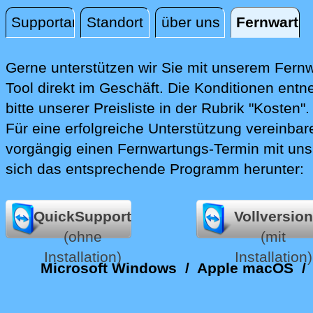
Supportanfrage
Standort
über uns
Fernwartu
Fernwartung
Gerne unterstützen wir Sie mit unserem Fern
Tool direkt im Geschäft.
Die Konditionen entn
bitte unserer Preisliste in der Rubrik "Kosten".
Für eine erfolgreiche Unterstützung vereinbare
vorgängig einen Fernwartungs-Termin mit uns
sich das entsprechende Programm herunter:
QuickSupport
Vollversion
(ohne
(mit
Installation)
Installation)
Microsoft Windows
/
Apple macOS
/