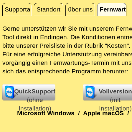
Supportanfrage
Standort
über uns
Fernwartu
Fernwartung
Gerne unterstützen wir Sie mit unserem Fern
Tool direkt in Endingen.
Die Konditionen entn
bitte unserer Preisliste in der Rubrik "Kosten".
Für eine erfolgreiche Unterstützung vereinbare
vorgängig einen Fernwartungs-Termin mit uns
sich das entsprechende Programm herunter:
QuickSupport
Vollversion
(ohne
(mit
Installation)
Installation)
Microsoft Windows
/
Apple macOS
/