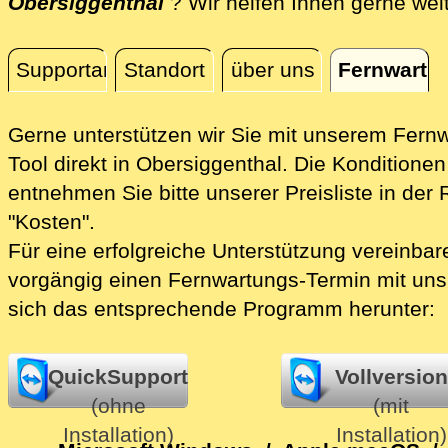
Obersiggenthal
? Wir helfen Ihnen gerne wei
Supportanfrage
Standort
über uns
Fernwartu
Fernwartung
Gerne unterstützen wir Sie mit unserem Fern
Tool direkt in Obersiggenthal.
Die Konditionen
entnehmen Sie bitte unserer Preisliste in der 
"Kosten".
Für eine erfolgreiche Unterstützung vereinbare
vorgängig einen Fernwartungs-Termin mit uns
sich das entsprechende Programm herunter:
QuickSupport
Vollversion
(ohne
(mit
Installation)
Installation)