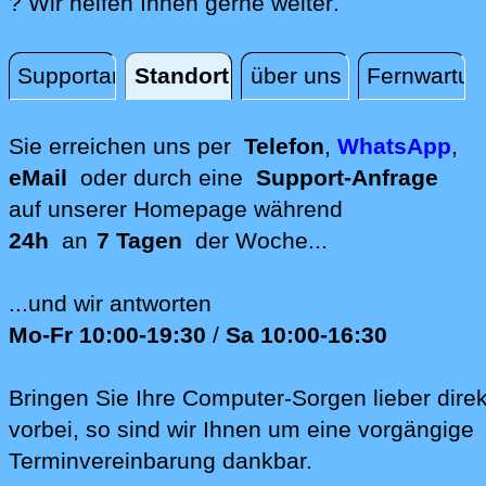
direkt vor Ort
? Wir helfen Ihnen gerne weiter
.
Supportanfrage
Standort
über uns
Fernwartun
Standort
Sie erreichen uns per
Telefon
,
WhatsApp
,
eMail
oder durch eine
Support-Anfrage
auf unserer
Homepage während
24h
an
7 Tagen
der Woche...
...und wir antworten
Mo-Fr 10:00-19:30
/
Sa 10:00-16:30
Bringen Sie Ihre Computer-Sorgen lieber direk
vorbei, so sind wir Ih‍nen um eine vorgängige
Terminvereinbarung dankbar.