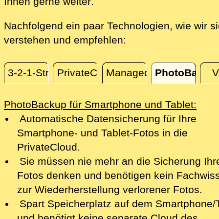
direkt an Ihrem Standort, 
Ihnen gerne weiter
.
Nachfolgend ein paar Technologien, wie wir s
verstehen und empfehlen:
3-2-1-Strategie
PrivateCloud
ManagedBackup
PhotoBacku
PhotoBackup
PhotoBackup für Smartphone und Tablet:
Automatische Datensicherung für Ihre
Smartphone- und Tablet-Fotos in die
PrivateCloud.
Sie müssen nie mehr an die Sicherung Ihr
Fotos denken und benötigen kein Fachwis
zur Wiederherstellung verlorener Fotos.
Spart Speicherplatz auf dem Smartphone/T
und benötigt keine separate Cloud des