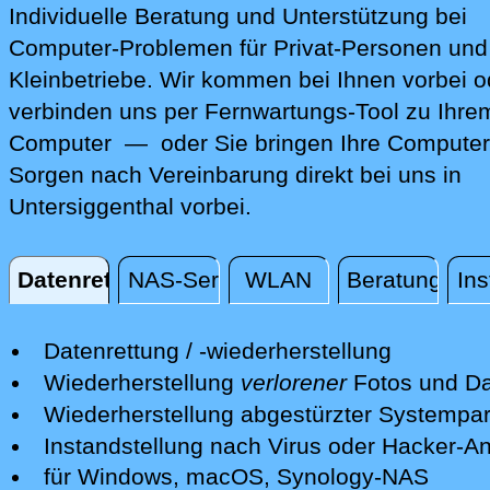
Individuelle Beratung und Unterstützung bei
Computer-Problemen für Privat-Personen und
Kleinbetriebe. Wir kommen bei Ihnen vorbei o
verbinden uns per Fernwartungs-Tool zu Ihre
Computer — oder Sie bringen Ihre Computer
Sorgen nach Vereinbarung direkt bei uns in
Untersiggenthal vorbei.
Datenrettung
NAS-Server
WLAN
Beratung
Ins
Datenrettung
Datenrettung / -wiederherstellung
Wir retten Ihre verlorenen Daten mit
Wiederherstellung
verlorener
Fotos und Da
professionellen Mitteln.
Nach einer erfolgreichen Datenrettung s
Wiederherstellung abgestürzter Systempart
Nach einer ersten kostenfreien Sichtun
wir Ihre Fotos und andere Dateien auf e
Wir retten Systempartitionen und mache
Instandstellung nach Virus oder Hacker-Ang
Schadens unterbreiten wir Ihnen ein Ang
neuen Datenträger bereit.
System wieder bootfähig - soweit möglic
Wir isolieren die Gefahren und desinfizi
für Windows, macOS, Synology-NAS