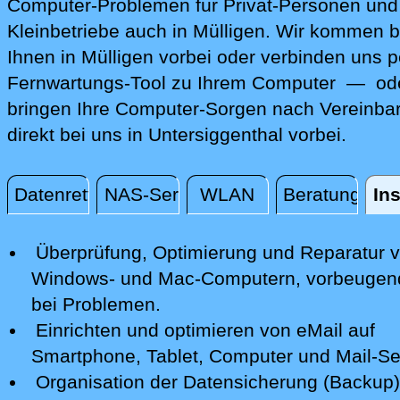
Computer-Problemen für Privat-Personen und
Kleinbetriebe auch in Mülligen. Wir kommen b
Ihnen in Mülligen vorbei oder verbinden uns p
Fernwartungs-Tool zu Ihrem Computer — ode
bringen Ihre Computer-Sorgen nach Vereinba
direkt bei uns in Untersiggenthal vorbei.
Datenrettung
NAS-Server
WLAN
Beratung
Ins
Installation / Konfiguration
Überprüfung, Optimierung und Reparatur
v
Windows- und Mac-Computern, vorbeugen
bei Problemen.
Einrichten und optimieren von eMail auf
Smartphone,
Tablet, Computer
und Mail-Se
Organisation der Datensicherung (Backup)