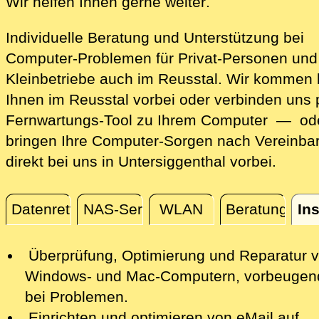
direkt vor Ort i
Wir helfen Ihnen gerne weiter
.
Individuelle Beratung und Unterstützung bei
Computer-Problemen für Privat-Personen und
Kleinbetriebe auch im Reusstal. Wir kommen 
Ihnen im Reusstal vorbei oder verbinden uns 
Fernwartungs-Tool zu Ihrem Computer — ode
bringen Ihre Computer-Sorgen nach Vereinba
direkt bei uns in Untersiggenthal vorbei.
Datenrettung
NAS-Server
WLAN
Beratung
Ins
Installation / Konfiguration
Überprüfung, Optimierung und Reparatur
v
Windows- und Mac-Computern, vorbeugen
bei Problemen.
Einrichten und optimieren von eMail auf