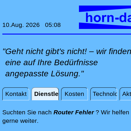
10.Aug. 2026 05:08
"Geht nicht gibt's nicht! – wir finde
eine auf Ihre Bedürfnisse
angepasste Lösung."
Kontakt
Dienstleistungen
Kosten
Technologie
Akt
Dienstleistungen
Suchten Sie nach
Router Fehler
? Wir helfen
direkt an Ihrem Standort, per Fer
gerne weiter
.