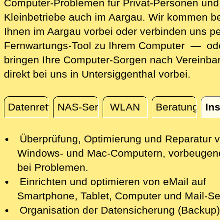
Computer-Problemen für Privat-Personen und
Kleinbetriebe auch im Aargau. Wir kommen be
Ihnen im Aargau vorbei oder verbinden uns pe
Fernwartungs-Tool zu Ihrem Computer — ode
bringen Ihre Computer-Sorgen nach Vereinba
direkt bei uns in Untersiggenthal vorbei.
Datenrettung
NAS-Server
WLAN
Beratung
Ins
Installation / Konfiguration
Überprüfung, Optimierung und Reparatur
v
Windows- und Mac-Computern, vorbeugen
bei Problemen.
Einrichten und optimieren von eMail auf
Smartphone,
Tablet, Computer
und Mail-Se
Organisation der Datensicherung (Backup)