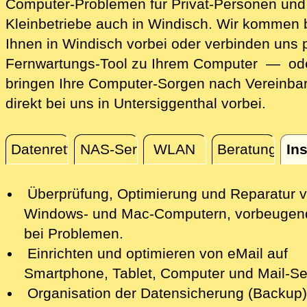
Computer-Problemen für Privat-Personen und
Kleinbetriebe auch in Windisch. Wir kommen 
Ihnen in Windisch vorbei oder verbinden uns 
Fernwartungs-Tool zu Ihrem Computer — ode
bringen Ihre Computer-Sorgen nach Vereinba
direkt bei uns in Untersiggenthal vorbei.
Datenrettung
NAS-Server
WLAN
Beratung
Ins
Installation / Konfiguration
Überprüfung, Optimierung und Reparatur
v
Windows- und Mac-Computern, vorbeugen
bei Problemen.
Einrichten und optimieren von eMail auf
Smartphone,
Tablet, Computer
und Mail-Se
Organisation der Datensicherung (Backup)