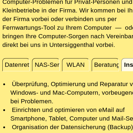
Computer-Problemen für Privat-Personen und
Kleinbetriebe in der Firma. Wir kommen bei Ih
der Firma vorbei oder verbinden uns per
Fernwartungs-Tool zu Ihrem Computer — ode
bringen Ihre Computer-Sorgen nach Vereinba
direkt bei uns in Untersiggenthal vorbei.
Datenrettung
NAS-Server
WLAN
Beratung
Ins
Installation / Konfiguration
Überprüfung, Optimierung und Reparatur
v
Windows- und Mac-Computern, vorbeugen
bei Problemen.
Einrichten und optimieren von eMail auf
Smartphone,
Tablet, Computer
und Mail-Se
Organisation der Datensicherung (Backup)