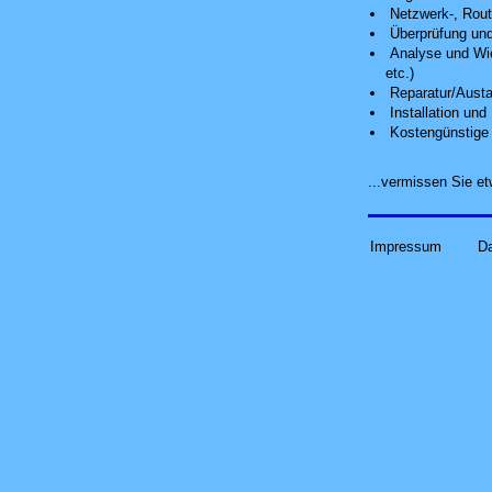
Netzwerk-, Route
Überprüfung und
Analyse
und Wie
etc.)
Reparatur/Austa
Installation un
Kostengünstige 
...vermissen Sie 
Impressum
D