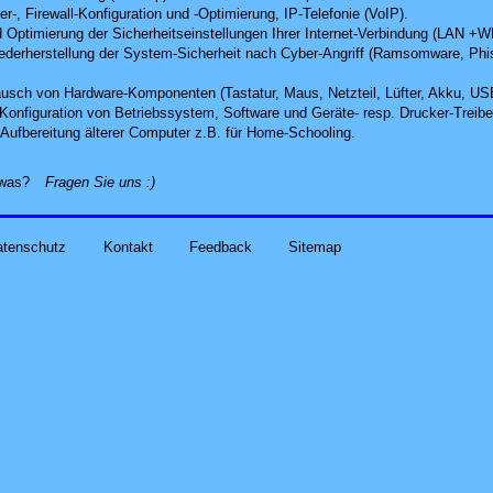
r-, Firewall-Konfiguration und -Optimierung, IP-Telefonie (VoIP).
 Optimierung der Sicherheitseinstellungen Ihrer Internet-Verbindung (LAN +
derherstellung der System-Sicherheit nach Cyber-Angriff
(Ramsomware, Phish
usch von Hardware-Komponenten (Tastatur, Maus, Netzteil, Lüfter, Akku, US
d Konfiguration von Betriebssystem, Software und Geräte- resp. Drucker-Treibe
Aufbereitung älterer Computer z.B. für Home-Schooling
.
alles zu Ihren Problemen und Sorgen rund um Computer-
etwas?
Fragen Sie uns
:)
atenschutz
Kontakt
Feedback
Sitemap