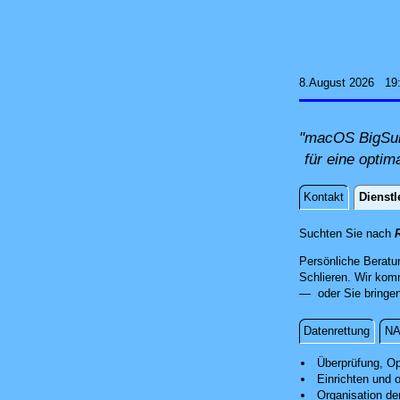
8.August 2026 19
"macOS BigSur 
für eine optim
Kontakt
Dienstl
Dienstle
Suchten Sie nach
R
Persönliche Beratu
Schlieren. Wir kom
— oder Sie bringen 
Datenrettung
NA
Installation
Überprüfung, Op
Einrichten und 
Organisation de