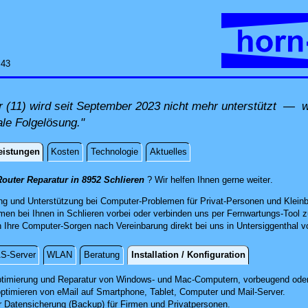
:43
(11) wird seit September 2023 nicht mehr unterstützt — wi
ale Folgelösung."
eistungen
Kosten
Technologie
Aktuelles
istungen
direkt vo
outer Reparatur in 8952 Schlieren
? Wir helfen Ihnen gerne weiter
.
ng und Unterstützung bei Computer-Problemen für Privat-Personen und Kleinb
men bei Ihnen in Schlieren vorbei oder verbinden uns per Fernwartungs-Tool
Ihre Computer-Sorgen nach Vereinbarung direkt bei uns in Untersiggenthal vo
S-Server
WLAN
Beratung
Installation / Konfiguration
 / Konfiguration
timierung und Reparatur
von Windows- und Mac-Computern, vorbeugend oder
optimieren von eMail auf Smartphone,
Tablet, Computer
und Mail-Server.
r Datensicherung (Backup) für Firmen und Privatpersonen.