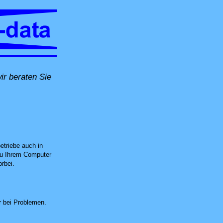
r beraten Sie
r Ort in Schlieren, per Fernwartung oder in unserer Computer-Werkstatt in Unte
etriebe auch in
 zu Ihrem Computer
rbei.
 bei Problemen.