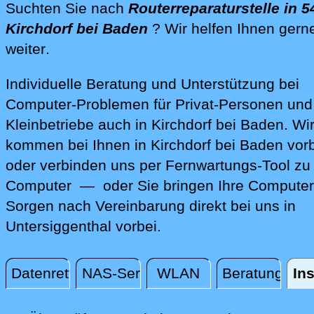
Dienstleistungen
Suchten Sie nach
Routerreparaturstelle in 5
Kirchdorf bei Baden
? Wir helfen Ihnen gern
direkt vor Ort in Kirchdorf bei Baden, 
weiter
.
Individuelle Beratung und Unterstützung bei
Computer-Problemen für Privat-Personen und
Kleinbetriebe auch in Kirchdorf bei Baden. Wi
kommen bei Ihnen in Kirchdorf bei Baden vor
oder verbinden uns per Fernwartungs-Tool zu
Computer — oder Sie bringen Ihre Computer
Sorgen nach Vereinbarung direkt bei uns in
Untersiggenthal vorbei.
Datenrettung
NAS-Server
WLAN
Beratung
Ins