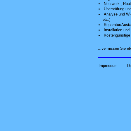
Netzwerk-, Route
Überprüfung und
Analyse
und Wie
etc.)
Reparatur/Austa
Installation un
Kostengünstige 
...vermissen Sie 
Impressum
D