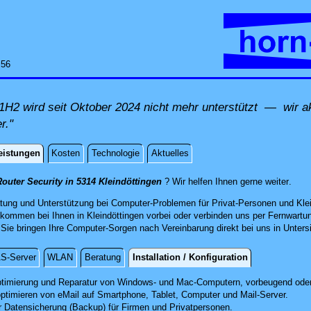
:56
H2 wird seit Oktober 2024 nicht mehr unterstützt — wir ak
r."
eistungen
Kosten
Technologie
Aktuelles
istungen
direk
outer Security in 5314 Kleindöttingen
? Wir helfen Ihnen gerne weiter
.
atung und Unterstützung bei Computer-Problemen für Privat-Personen und Klei
 kommen bei Ihnen in Kleindöttingen vorbei oder verbinden uns per Fernwartu
e bringen Ihre Computer-Sorgen nach Vereinbarung direkt bei uns in Untersi
S-Server
WLAN
Beratung
Installation / Konfiguration
 / Konfiguration
timierung und Reparatur
von Windows- und Mac-Computern, vorbeugend oder
optimieren von eMail auf Smartphone,
Tablet, Computer
und Mail-Server.
r Datensicherung (Backup) für Firmen und Privatpersonen.