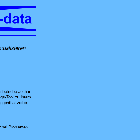
tualisieren
t vor Ort in Kleindöttingen, per Fernwartung oder in unserer Computer-Werkstat
nbetriebe auch in
ngs-Tool zu Ihrem
ggenthal vorbei.
 bei Problemen.