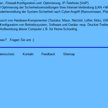
r-, Firewall-Konfiguration und -Optimierung, IP-Telefonie (VoIP).
 Optimierung der Sicherheitseinstellungen Ihrer Internet-Verbindung (LAN +
derherstellung der System-Sicherheit nach Cyber-Angriff
(Ramsomware, Phish
usch von Hardware-Komponenten (Tastatur, Maus, Netzteil, Lüfter, Akku, US
d Konfiguration von Betriebssystem, Software und Geräte- resp. Drucker-Treibe
Aufbereitung älterer Computer z.B. für Home-Schooling
.
alles zu Ihren Problemen und Sorgen rund um Computer-
etwas?
Fragen Sie uns
:)
atenschutz
Kontakt
Feedback
Sitemap