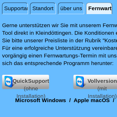
Supportanfrage
Standort
über uns
Fernwartu
Fernwartung
Gerne unterstützen wir Sie mit unserem Fern
Tool direkt in Kleindöttingen.
Die Konditionen
Sie bitte unserer Preisliste in der Rubrik "Kost
Für eine erfolgreiche Unterstützung vereinbare
vorgängig einen Fernwartungs-Termin mit uns
sich das entsprechende Programm herunter:
QuickSupport
Vollversion
(ohne
(mit
Installation)
Installation)
Microsoft Windows
/
Apple macOS
/