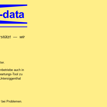
erstützt — wir
direkt vor Ort in Baden (Schweiz), per Fernwartung oder in unserer Comput
ter
.
nbetriebe auch in
wartungs-Tool zu
Untersiggenthal
 bei Problemen.