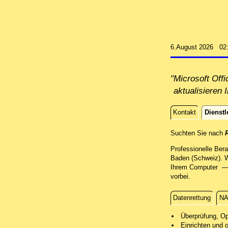
6.August 2026 02
"Microsoft Off
aktualisieren 
Kontakt
Dienstl
Dienstle
Suchten Sie nach
R
Professionelle Ber
Baden (Schweiz). W
Ihrem Computer — o
vorbei.
Datenrettung
NA
Installation
Überprüfung, Op
Einrichten und 