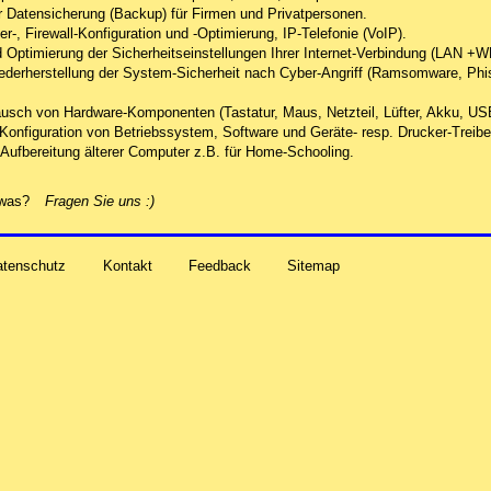
r Datensicherung (Backup) für Firmen und Privatpersonen.
r-, Firewall-Konfiguration und -Optimierung, IP-Telefonie (VoIP).
 Optimierung der Sicherheitseinstellungen Ihrer Internet-Verbindung (LAN +
derherstellung der System-Sicherheit nach Cyber-Angriff
(Ramsomware, Phish
usch von Hardware-Komponenten (Tastatur, Maus, Netzteil, Lüfter, Akku, US
d Konfiguration von Betriebssystem, Software und Geräte- resp. Drucker-Treibe
Aufbereitung älterer Computer z.B. für Home-Schooling
.
alles zu Ihren Problemen und Sorgen rund um Computer-
etwas?
Fragen Sie uns
:)
atenschutz
Kontakt
Feedback
Sitemap