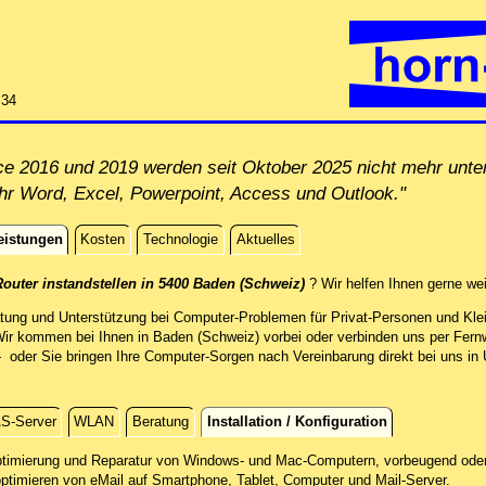
:34
ice 2016 und 2019 werden seit Oktober 2025 nicht mehr unt
Ihr Word, Excel, Powerpoint, Access und Outlook."
eistungen
Kosten
Technologie
Aktuelles
istungen
outer instandstellen in 5400 Baden (Schweiz)
? Wir helfen Ihnen gerne wei
atung und Unterstützung bei Computer-Problemen für Privat-Personen und Klei
ir kommen bei Ihnen in Baden (Schweiz) vorbei oder verbinden uns per Fern
der Sie bringen Ihre Computer-Sorgen nach Vereinbarung direkt bei uns in 
S-Server
WLAN
Beratung
Installation / Konfiguration
 / Konfiguration
timierung und Reparatur
von Windows- und Mac-Computern, vorbeugend oder
optimieren von eMail auf Smartphone,
Tablet, Computer
und Mail-Server.