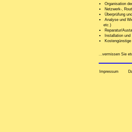
Organisation de
Netzwerk-, Route
Überprüfung und
Analyse
und Wie
etc.)
Reparatur/Austa
Installation un
Kostengünstige 
...vermissen Sie 
Impressum
D