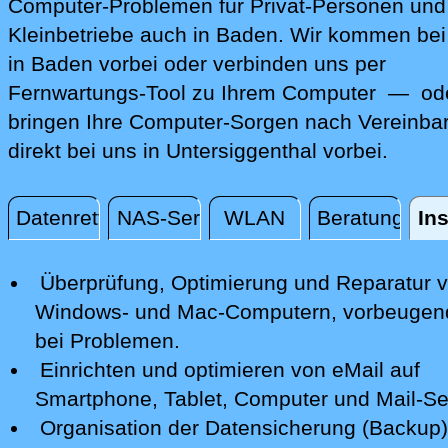
Computer-Problemen für Privat-Personen und
Kleinbetriebe auch in Baden. Wir kommen bei
in Baden vorbei oder verbinden uns per
Fernwartungs-Tool zu Ihrem Computer — ode
bringen Ihre Computer-Sorgen nach Vereinba
direkt bei uns in Untersiggenthal vorbei.
Datenrettung
NAS-Server
WLAN
Beratung
Ins
Installation / Konfiguration
Überprüfung, Optimierung und Reparatur
v
Windows- und Mac-Computern, vorbeugen
bei Problemen.
Einrichten und optimieren von eMail auf
Smartphone,
Tablet, Computer
und Mail-Se
Organisation der Datensicherung (Backup)