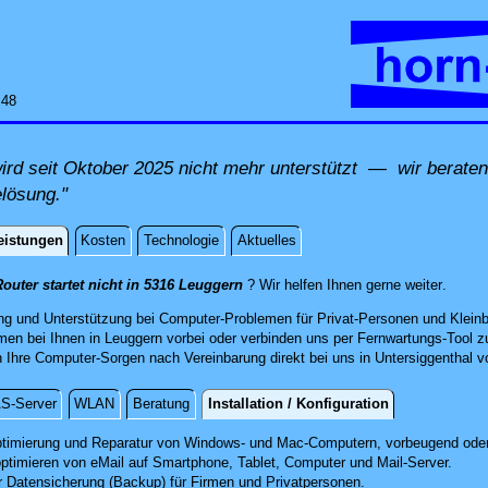
:48
rd seit Oktober 2025 nicht mehr unterstützt — wir beraten 
elösung."
eistungen
Kosten
Technologie
Aktuelles
istungen
direkt 
outer startet nicht in 5316 Leuggern
? Wir helfen Ihnen gerne weiter
.
ng und Unterstützung bei Computer-Problemen für Privat-Personen und Kleinb
en bei Ihnen in Leuggern vorbei oder verbinden uns per Fernwartungs-Tool 
Ihre Computer-Sorgen nach Vereinbarung direkt bei uns in Untersiggenthal vo
S-Server
WLAN
Beratung
Installation / Konfiguration
 / Konfiguration
timierung und Reparatur
von Windows- und Mac-Computern, vorbeugend oder
optimieren von eMail auf Smartphone,
Tablet, Computer
und Mail-Server.
r Datensicherung (Backup) für Firmen und Privatpersonen.