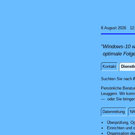
8.August 2026 12
"Windows-10 wi
optimale Folg
Kontakt
Dienstl
Dienstle
Suchten Sie nach
R
Persönliche Beratu
Leuggern. Wir komm
— oder Sie bringen 
Datenrettung
NA
Installation
Überprüfung, Op
Einrichten und 
Organisation de