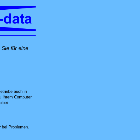
Sie für eine
vor Ort in Leuggern, per Fernwartung oder in unserer Computer-Werkstatt in Un
etriebe auch in
zu Ihrem Computer
rbei.
 bei Problemen.