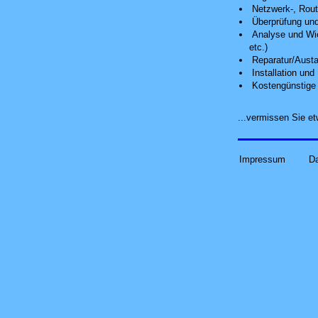
Netzwerk-, Route
Überprüfung und
Analyse
und Wie
etc.)
Reparatur/Austa
Installation un
Kostengünstige 
...vermissen Sie 
Impressum
D