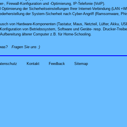
r-, Firewall-Konfiguration und -Optimierung, IP-Telefonie (VoIP).
 Optimierung der Sicherheitseinstellungen Ihrer Internet-Verbindung (LAN +
derherstellung der System-Sicherheit nach Cyber-Angriff
(Ramsomware, Phish
usch von Hardware-Komponenten (Tastatur, Maus, Netzteil, Lüfter, Akku, US
d Konfiguration von Betriebssystem, Software und Geräte- resp. Drucker-Treibe
Aufbereitung älterer Computer z.B. für Home-Schooling
.
alles zu Ihren Problemen und Sorgen rund um Computer-
etwas?
Fragen Sie uns
:)
atenschutz
Kontakt
Feedback
Sitemap