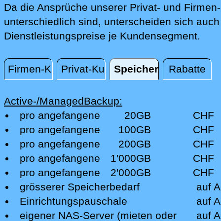
Da die Ansprüche unserer Privat- und Firme
unterschiedlich sind, unterscheiden sich auch
Dienstleistungspreise je Kundensegment.
Firmen-Kunden
Privat-Kunden
Speicherplatz
Rabatte
Speicherplatz
Active-/ManagedBackup:
pro angefangene
20GB
CHF
pro angefangene
100GB
CHF
pro angefangene
200GB
CHF
pro angefangene
1'000GB
CHF
pro angefangene
2'000GB
CHF
grösserer Speicherbedarf
auf A
Einrichtungspauschale
auf A
eigener NAS-Server (mieten oder
auf A