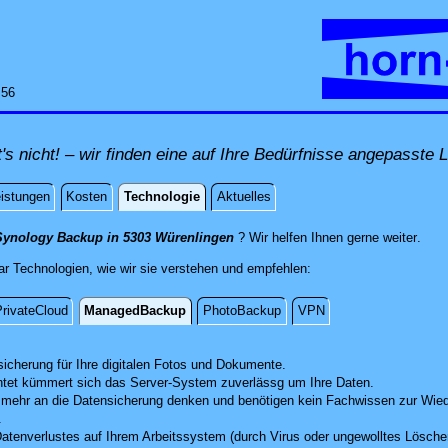
:56
t's nicht! – wir finden eine auf Ihre Bedürfnisse angepasste 
eistungen
Kosten
Technologie
Aktuelles
ogie
direk
Synology Backup in 5303 Würenlingen
? Wir helfen Ihnen gerne weiter
.
r Technologien, wie wir sie verstehen und empfehlen:
rivateCloud
ManagedBackup
PhotoBackup
VPN
ckup
icherung für Ihre digitalen Fotos und Dokumente.
htet kümmert sich das Server-System zuverlässg um Ihre Daten.
mehr an die Datensicherung denken und benötigen kein Fachwissen zur Wied
.
Datenverlustes auf Ihrem Arbeitssystem (durch Virus oder ungewolltes Löschen)