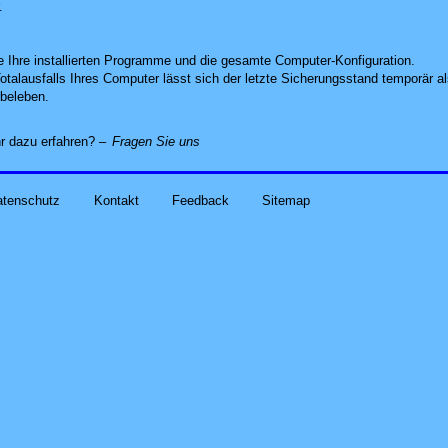
.
le Ihre installierten Programme und die gesamte Computer-Konfiguration.
otalausfalls Ihres Computer lässt sich der letzte Sicherungsstand temporär als
beleben.
alles zu Ihren Problemen und Sorgen run
r dazu erfahren? –
Fragen Sie uns
atenschutz
Kontakt
Feedback
Sitemap