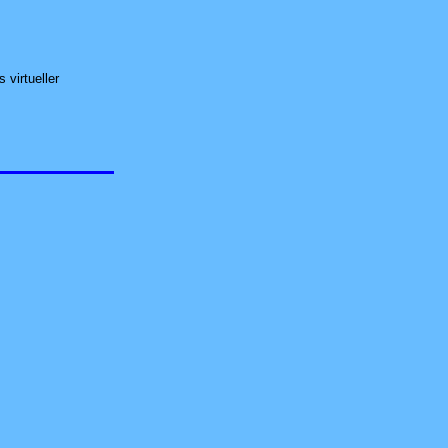
 virtueller
d um Datensicherungs-Konzepte, PrivateCloud (NAS), Managed- und Active-