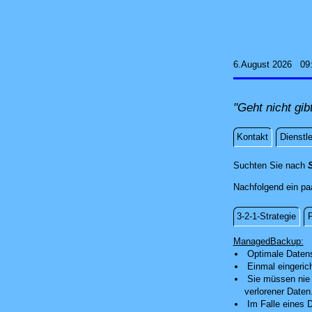
6.August 2026 09
"Geht nicht gib
Kontakt
Dienstl
Technol
Suchten Sie nach
Nachfolgend ein paa
3-2-1-Strategie
P
ManagedBa
ManagedBackup:
Optimale Datens
Einmal eingeric
Sie müssen nie 
verlorener Daten
Im Falle eines 