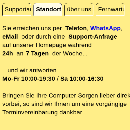
Supportanfrage
Standort
über uns
Fernwartun
Standort
Sie erreichen uns per
Telefon
,
WhatsApp
,
eMail
oder durch eine
Support-Anfrage
auf unserer
Homepage während
24h
an
7 Tagen
der Woche...
...und wir antworten
Mo-Fr 10:00-19:30
/
Sa 10:00-16:30
Bringen Sie Ihre Computer-Sorgen lieber direk
vorbei, so sind wir Ih‍nen um eine vorgängige
Terminvereinbarung dankbar.