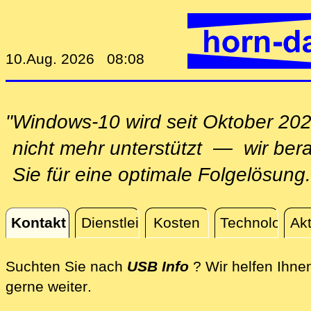
10.Aug. 2026 08:08
"Windows-10 wird seit Oktober 20
nicht mehr unterstützt — wir ber
Sie für eine optimale Folgelösung.
Kontakt
Dienstleistungen
Kosten
Technologie
Akt
Kontakt
Suchten Sie nach
USB Info
? Wir helfen Ihne
direkt an Ihrem Standort, per Fer
gerne weiter
.