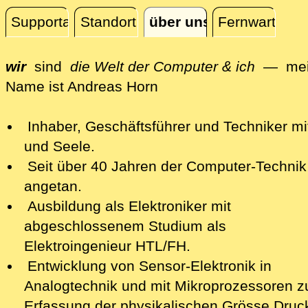
Supportanfrage
Standort
über uns
Fernwartung
über uns
wir
sind
die Welt der Computer & ich
— mei
Name ist
And
reas
Horn
Inhaber, Geschäftsführer und Techniker mi
und Seele.
Seit über 40 Jahren der Computer-Technik
angetan.
Ausbildung als Elektroniker mit
abgeschlossenem Studium als
Elektroingenieur HTL/FH.
Entwicklung von Sensor-Elektronik in
Analogtechnik und mit Mikroprozessoren z
Erfassung der physikalischen Grösse Druc