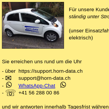
Für unsere Kunde
ständig unter St
(unser Einsatzfah
elektrisch)
Sie erreichen uns rund um die Uhr
- über
https://support.horn-data.ch
✉
.beitraege
-
support
@
horn-data
.
ch
-
WhatsApp-Chat
☏
-
+41 56 288 00 86
und wir antworten innerhalb Tagesfrist währe