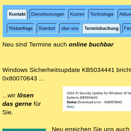
Wir lösen für Sie und mit Ihnen die Spam-Prob
Wir bieten Mail-Antispam-Lösungen für unt
Wir bieten Telefon-Antispam-Lösungen für 
IP-Telefon-Anlagen, DECT-Telefone und and
Neu sind Termine auch
online buchbar
Neu können Sie Termine bei uns auch online r
Windows Sicherheitsupdate KB5034441 bricht
0x80070643 ...
...wir
lösen
das gerne
für
Sie.
Wir lösen für Sie Probleme mit Sicherheit
Neu erreichen Sie uns auch