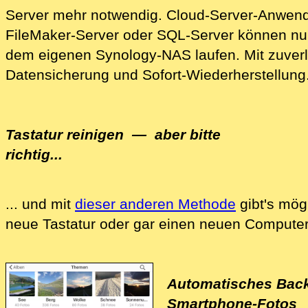
Server mehr notwendig.
Cloud-Ser‍ver-Anwen
FileMaker-Server
oder
SQL-Server
können nun
dem eigenen Synology-NAS laufen. Mit zuverl
Da‍tensicherung und Sofort-Wiederherstellung
Tastatur reinigen
— aber bitte
richtig...
... und mit
dieser anderen Methode
gibt's mög
Wir reinigen Ihre Computer-Tastatur, Ihren C
neue Tastatur oder gar einen neuen Computer
Automatisches Back
Smartphone-Fotos