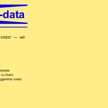
erstützt — wir
ness, per Fernwartung oder in unserer Computer-Werkstatt in Untersiggenthal
etriebe
 zu Ihrem
ggenthal vorbei.
 neuen Datenträger