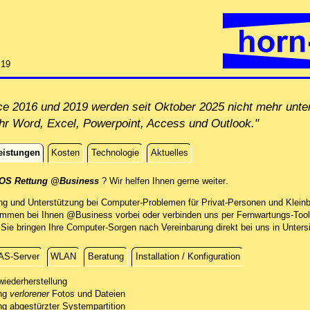
:19
ice 2016 und 2019 werden seit Oktober 2025 nicht mehr unt
Ihr Word, Excel, Powerpoint, Access und Outlook."
eistungen
Kosten
Technologie
Aktuelles
istungen
direkt vor Ort @Busi
iOS Rettung @Business
? Wir helfen Ihnen gerne weiter
.
ng und Unterstützung bei Computer-Problemen für Privat-Personen und Kleinb
men bei Ihnen @Business vorbei oder verbinden uns per Fernwartungs-Tool
e bringen Ihre Computer-Sorgen nach Vereinbarung direkt bei uns in Untersi
AS-Server
WLAN
Beratung
Installation / Konfiguration
g
wiederherstellung
ung
re verlorenen Daten mit professionellen Mitteln.
verlorener
Fotos und Dateien
ng abgestürzter Systempartition
sten kostenfreien Sichtung des Schadens unterbreiten wir Ihnen ein Angebot.
folgreichen Datenrettung stellen wir Ihre Fotos und andere Dateien auf einem