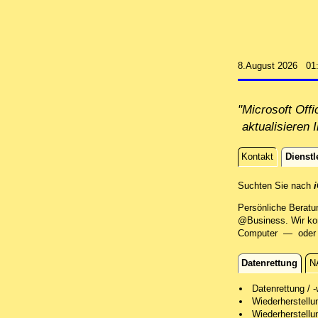
8.August 2026 01
"Microsoft Off
aktualisieren 
Kontakt
Dienstl
Dienstle
Suchten Sie nach
Persönliche Beratu
@Business. Wir kom
Computer — oder Si
Datenrettung
N
Datenrettun
Datenrettung / -
Wiederherstell
Wir retten Ih
Wiederherstellu
Nach einer er
Nach einer er