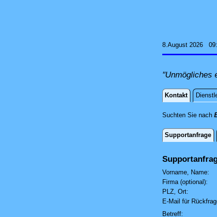
8.August 2026 09
"Unmögliches e
Kontakt
Dienstl
Kontakt
Suchten Sie nach
Supportanfrage
Supportanf
Supportanfra
Vorname, Name:
Firma (optional):
PLZ, Ort:
E-Mail für Rückfra
Betreff: