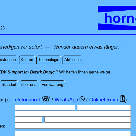
:25
rledigen wir sofort — Wunder dauern etwas länger."
eistungen
Kosten
Technologie
Aktuelles
direkt vor Ort
EDV Support im Bezirk Brugg
? Wir helfen Ihnen gerne weiter
.
Standort
über uns
Fernwartung
rage
☏
🗓
ge
(o.
Telefonanruf
/
WhatsApp
/
Onlinetermin
)
gen: