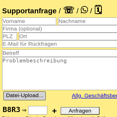
Supportanfrage
☏
🗓
Supportanfrage
/
/
/
Datei-Upload...
Allg. Geschäftsb
B8R3
+
⇒