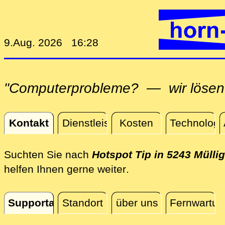
9.Aug. 2026 16:28
"Computerprobleme? — wir lösen 
Kontakt
Dienstleistungen
Kosten
Technologi
Kontakt
Suchten Sie nach
Hotspot Tip in 5243 Mülli
direkt vor Ort in Mü
helfen Ihnen gerne weiter
.
Supportanfrage
Standort
über uns
Fernwartun