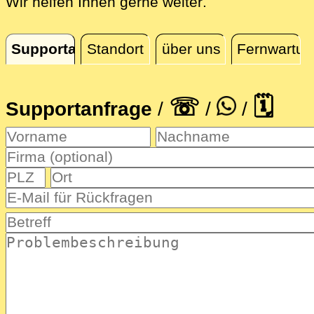
direkt vor Ort i
Wir helfen Ihnen gerne weiter
.
Supportanfrage
Standort
über uns
Fernwartun
Supportanfrage
☏
🗓
Supportanfrage
/
/
/