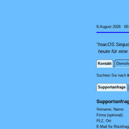
8.August 2026 00
"macOS Sequoia
heute für eine
Kontakt
Dienstl
Kontakt
Suchten Sie nach
Supportanfrage
Supportanf
Supportanfra
Vorname, Name:
Firma (optional):
PLZ, Ort:
E-Mail für Rückfra