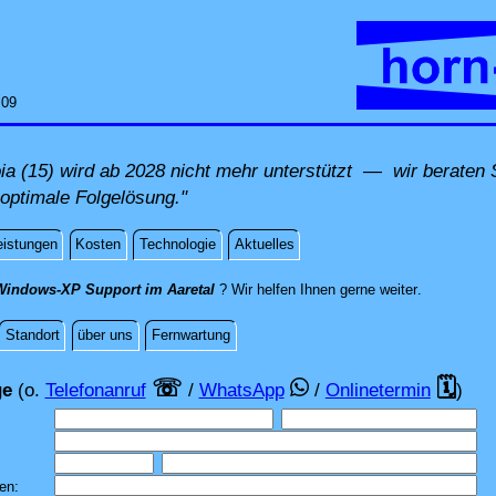
:09
 (15) wird ab 2028 nicht mehr unterstützt — wir beraten S
 optimale Folgelösung."
eistungen
Kosten
Technologie
Aktuelles
direkt vor O
Windows-XP Support im Aaretal
? Wir helfen Ihnen gerne weiter
.
Standort
über uns
Fernwartung
rage
☏
🗓
ge
(o.
Telefonanruf
/
WhatsApp
/
Onlinetermin
)
gen: