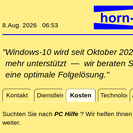
8.Aug. 2026 06:53
"Windows-10 wird seit Oktober 202
mehr unterstützt — wir beraten Si
eine optimale Folgelösung."
Kontakt
Dienstleistungen
Kosten
Technologi
Kosten
Suchten Sie nach
PC Hilfe
? Wir helfen Ihnen
direkt an Ihrem Standort, per Fernwartu
weiter
.