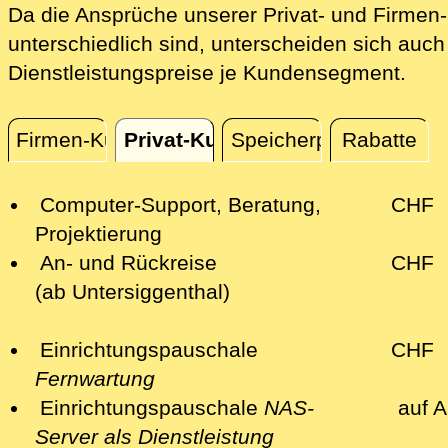
Da die Ansprüche unserer Privat- und Firme
unterschiedlich sind, unterscheiden sich auch
Dienstleistungspreise je Kundensegment.
Firmen-Kunden
Privat-Kunden
Speicherplatz
Rabatte
Privat-Kunden
Computer-Support, Beratung,
CHF
Projektierung
An- und Rückreise
CHF
(ab Untersiggenthal)
Einrichtungspauschale
CHF
Fernwartung
Einrichtungspauschale
NAS-
auf A
Server als Dienstleistung